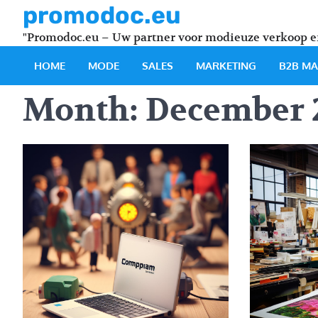
Skip
promodoc.eu
to
"Promodoc.eu – Uw partner voor modieuze verkoop 
content
HOME
MODE
SALES
MARKETING
B2B MA
Month:
December 