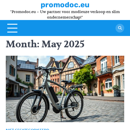
Skip
promodoc.eu
to
"Promodoc.eu – Uw partner voor modieuze verkoop en slim
content
ondernemerschap!"
Month:
May 2025