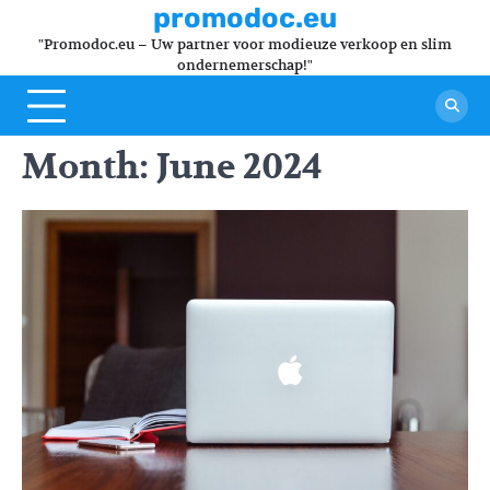
Skip
promodoc.eu
to
"Promodoc.eu – Uw partner voor modieuze verkoop en slim
content
ondernemerschap!"
Month:
June 2024