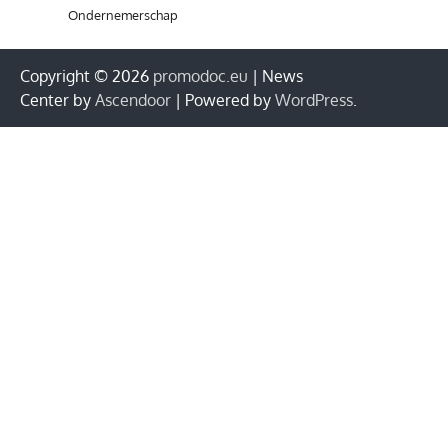
Ondernemerschap
Copyright © 2026
promodoc.eu
| News
Center by
Ascendoor
| Powered by
WordPress
.