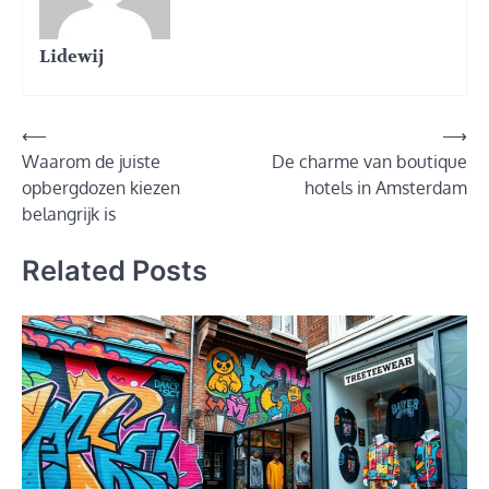
Lidewij
Post
⟵
⟶
Waarom de juiste
De charme van boutique
navigation
opbergdozen kiezen
hotels in Amsterdam
belangrijk is
Related Posts