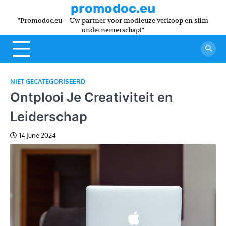
Skip
promodoc.eu
to
"Promodoc.eu – Uw partner voor modieuze verkoop en slim
content
ondernemerschap!"
NIET GECATEGORISEERD
Ontplooi Je Creativiteit en
Leiderschap
14 June 2024