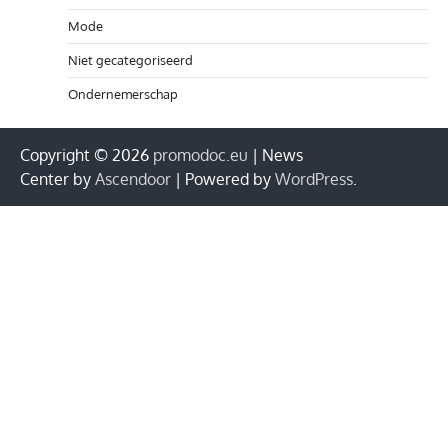
Mode
Niet gecategoriseerd
Ondernemerschap
Copyright © 2026
promodoc.eu
| News
Center by
Ascendoor
| Powered by
WordPress
.