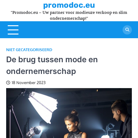
Skip
promodoc.eu
to
"Promodoc.eu – Uw partner voor modieuze verkoop en slim
content
ondernemerschap!"
NIET GECATEGORISEERD
De brug tussen mode en
ondernemerschap
18 November 2023