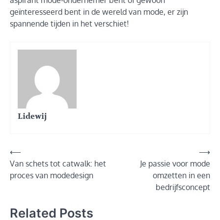
aspirant mode-ondernemer bent of gewoon
geïnteresseerd bent in de wereld van mode, er zijn
spannende tijden in het verschiet!
Lidewij
Post
⟵
⟶
Van schets tot catwalk: het
Je passie voor mode
navigation
proces van modedesign
omzetten in een
bedrijfsconcept
Related Posts