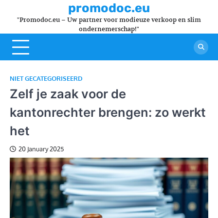
Skip
promodoc.eu
to
"Promodoc.eu – Uw partner voor modieuze verkoop en slim
content
ondernemerschap!"
NIET GECATEGORISEERD
Zelf je zaak voor de
kantonrechter brengen: zo werkt
het
20 January 2025